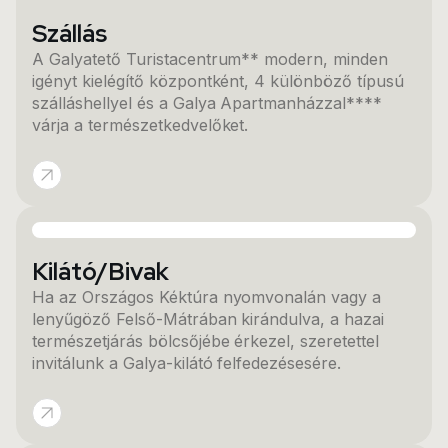
Szállás
A Galyatető Turistacentrum** modern, minden
igényt kielégítő központként, 4 különböző típusú
szálláshellyel és a Galya Apartmanházzal****
várja a természetkedvelőket.
Kilátó/Bivak
Ha az Országos Kéktúra nyomvonalán vagy a
lenyűgöző Felső-Mátrában kirándulva, a hazai
természetjárás bölcsőjébe érkezel, szeretettel
invitálunk a Galya-kilátó felfedezésesére.