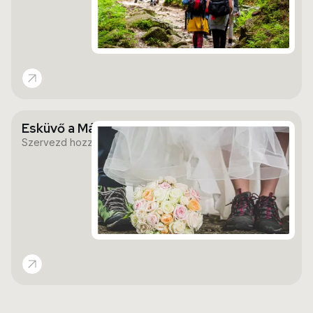
Esküvő a Mátra szívében?
Szervezd hozzánk akár az esküvődet is.