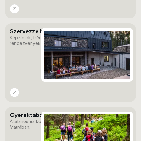
Szervezze hozzánk a céges tréninget
Képzések, tréningek, konferenciák és egyéb
rendezvények
Gyerektábor, osztálykirándulás
Általános és középiskolások részére a
Mátrában.