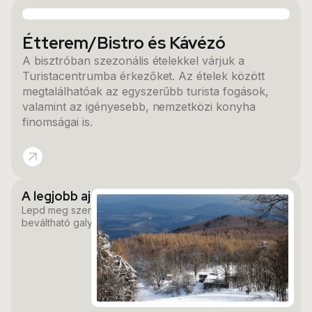
Étterem/Bistro és Kávézó
A bisztróban szezonális ételekkel várjuk a
Turistacentrumba érkezőket. Az ételek között
megtalálhatóak az egyszerűbb turista fogások,
valamint az igényesebb, nemzetközi konyha
finomságai is.
A legjobb ajándék
Lepd meg szeretteidet egy egész évben
beváltható galyatetői élménnyel.