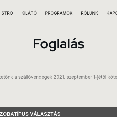
BISTRO
KILÁTÓ
PROGRAMOK
RÓLUNK
KAP
Foglalás
tőnk a szállóvendégek 2021. szeptember 1-jétől köte