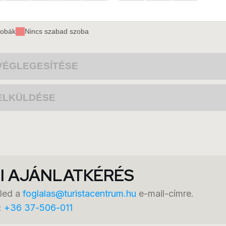
I AJÁNLATKÉRÉS
eled a
foglalas@turistacentrum.hu
e-mail-címre.
:
+36 37-506-011