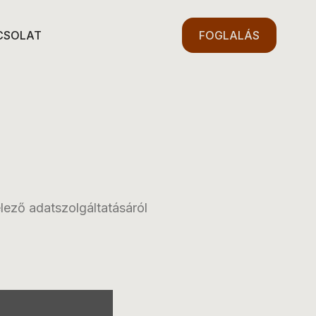
CSOLAT
FOGLALÁS
lező adatszolgáltatásáról