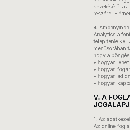
kezeléséről az 
részére. Elérh
4. Amennyiben 
Analytics a fen
telepítenie kel
menüsorában ta
hogy a böngé
• hogyan lehet 
• hogyan fogad
• hogyan adjon 
• hogyan kapcs
V. A FOG
JOGALAPJ
1. Az adatkez
Az online fogla