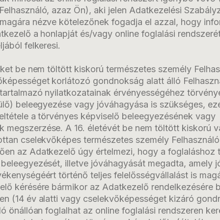
Felhasználó, azaz Ön), aki jelen Adatkezelési Szabály
 magára nézve kötelezőnek fogadja el azzal, hogy inf
tkezelő a honlapját és/vagy online foglalási rendszeré
jából felkeresi.
üket be nem töltött kiskorú természetes személy Felha
képességet korlátozó gondnokság alatt álló Felhaszn
 tartalmazó nyilatkozatainak érvényességéhez törvény
zülő) beleegyezése vagy jóváhagyása is szükséges, ezé
feltétele a törvényes képviselő beleegyezésének vagy
 megszerzése. A 16. életévét be nem töltött kiskorú 
ottan cselekvőképes természetes személy Felhasználó 
ően az Adatkezelő úgy értelmezi, hogy a foglaláshoz 
 beleegyezését, illetve jóváhagyását megadta, amely 
ékenységéért történő teljes felelősségvállalást is mag
elő kérésére bármikor az Adatkezelő rendelkezésére b
en (14 év alatti vagy cselekvőképességet kizáró gond
ló önállóan foglalhat az online foglalási rendszeren ker