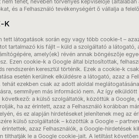
 nem tehet, nevében törvényes képviselője (általában 
kat, és a Felhasználó tevékenységért ő vállalja a felel
E-K
n tett látogatások során egy vagy több cookie-t – az
ot tartalmazó kis fájlt – küld a szolgáltató a látogató,
ámítógépére, amely(ek) révén annak böngészője egye
sz. Ezen cookie-k a Google által biztosítottak, felhas
 rendszerén keresztül történik. Ezek a cookie-k csa
atása esetén kerülnek elküldésre a látogató, azaz a Fe
 tehát ezekben csak az adott aloldal meglátogatásána
olásra, semmilyen más információ nem. Az így elküldött
a következő: a külső szolgáltatók, közöttük a Google,
rolják, ha az érintett, azaz a Felhasználó korábban már
lyén, és ez alapján hirdetéseket jelenítenek meg az éri
zére külső szolgáltatók – közöttük a Google – partner
 érintettek, azaz Felhasználók, a Google-hirdetések k
n tilthatják le a Google cookie-jait. A letiltást követőe