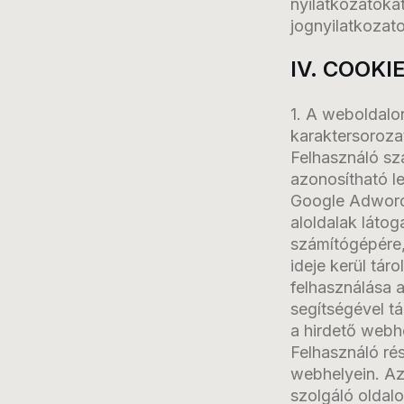
nyilatkozatokat
jognyilatkozato
IV. COOKI
1. A weboldalo
karaktersorozat
Felhasználó sz
azonosítható le
Google Adwords
aloldalak látog
számítógépére,
ideje kerül tár
felhasználása 
segítségével tá
a hirdető webhe
Felhasználó rés
webhelyein. Az
szolgáló oldalo