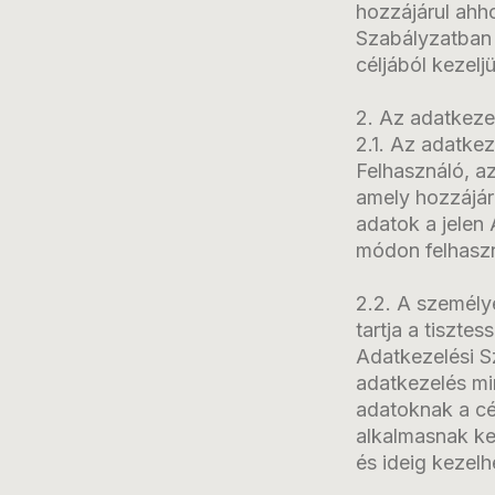
hozzájárul ahh
Szabályzatban f
céljából kezelj
2. Az adatkeze
2.1. Az adatkez
Felhasználó, az
amely hozzájáru
adatok a jelen 
módon felhaszn
2.2. A személy
tartja a tiszte
Adatkezelési S
adatkezelés mi
adatoknak a cé
alkalmasnak ke
és ideig kezelh