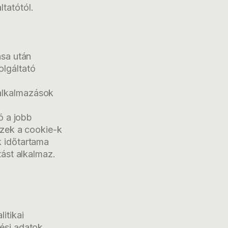
tatótól.
ása után
olgáltató
alkalmazások
ó a jobb
Ezek a cookie-k
k időtartama
tást alkalmaz.
itikai
rési adatok