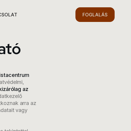
CSOLAT
FOGLALÁS
ató
ristacentrum
atvédelmi,
kizárólag az
datkezelő
tkoznak arra az
adatait vagy