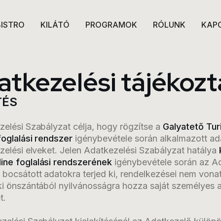
BISTRO
KILÁTÓ
PROGRAMOK
RÓLUNK
KAP
atkezelési tájékozt
TÉS
zelési Szabályzat célja, hogy rögzítse a
Galyatető Tu
 foglalási rendszer
igénybevétele során alkalmazott ad
ezelési elveket. Jelen Adatkezelési Szabályzat hatálya
ine foglalási rendszerének
igénybevétele során az A
 bocsátott adatokra terjed ki, rendelkezései nem vona
aki önszántából nyilvánosságra hozza saját személyes 
t.