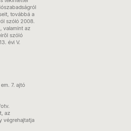
 tekintettel
ciószabadságról
seit, továbbá a
ról szóló 2008.
, valamint az
ről szóló
3. évi V.
em. 7. ajtó
otv.
t, az
 végrehajtatja