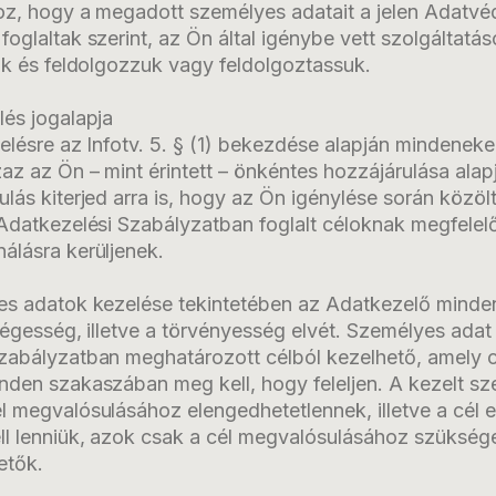
oz, hogy a megadott személyes adatait a jelen Adatvé
oglaltak szerint, az Ön által igénybe vett szolgáltatáso
ük és feldolgozzuk vagy feldolgoztassuk.
lés jogalapja
elésre az Infotv. 5. § (1) bekezdése alapján mindenekel
az az Ön – mint érintett – önkéntes hozzájárulása alapj
lás kiterjed arra is, hogy az Ön igénylése során közö
Adatkezelési Szabályzatban foglalt céloknak megfelelőe
álásra kerüljenek.
es adatok kezelése tekintetében az Adatkezelő minde
sségesség, illetve a törvényesség elvét. Személyes adat
zabályzatban meghatározott célból kezelhető, amely 
nden szakaszában meg kell, hogy feleljen. A kezelt s
l megvalósulásához elengedhetetlennek, illetve a cél e
ll lenniük, azok csak a cél megvalósulásához szüksé
etők.