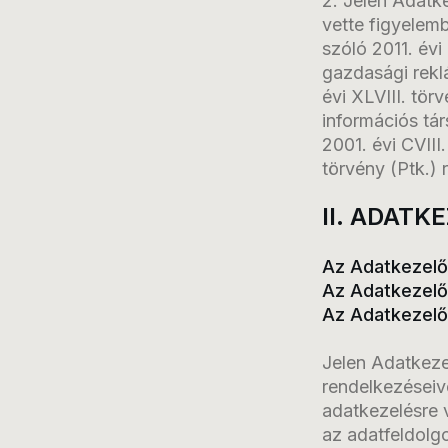
2. Jelen Adatke
vette figyelem
szóló 2011. évi
gazdasági reklá
évi XLVIII. tör
információs tá
2001. évi CVIII
törvény (Ptk.) 
II. ADATK
Az Adatkezelő
Az Adatkezelő
Az Adatkezelő
Jelen Adatkeze
rendelkezéseiv
adatkezelésre 
az adatfeldolg