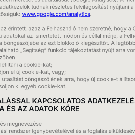
adatkezelők tudnak részletes felvilágosítást nyújtani a
etőségük:
www.google.com/analytics
.
az érintett, azaz a Felhasználó nem szeretné, hogy a
ti adatokat az ismertetett módon és céllal mérje, a Fe
l a böngészőjébe az ezt blokkoló kiegészítőt. A legtö
lálható „Segítség” funkció tájékoztatást nyújt arra v
szőben
letiltani a cookie-kat;
jon el új cookie-kat, vagy;
utasítást böngészőjének arra, hogy új cookie-t állítso
oljon ki egyéb cookie-kat.
LALÁSSAL KAPCSOLATOS ADATKEZELÉ
A ÉS AZ ADATOK KÖRE
elés megnevezése
lási rendszer igénybevételével és a foglalás elküldésé