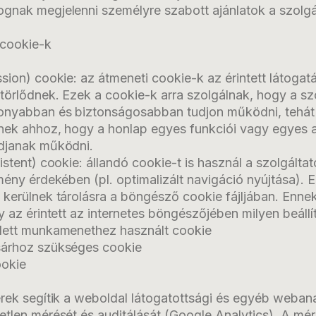
gnak megjelenni személyre szabott ajánlatok a szolgál
 cookie-k
sion) cookie: az átmeneti cookie-k az érintett látogat
törlődnek. Ezek a cookie-k arra szolgálnak, hogy a sz
onyabban és biztonságosabban tudjon működni, tehát
nek ahhoz, hogy a honlap egyes funkciói vagy egyes 
djanak működni.
istent) cookie: állandó cookie-t is használ a szolgáltat
mény érdekében (pl. optimalizált navigáció nyújtása). 
 kerülnek tárolásra a böngésző cookie fájljában. Enne
y az érintett az internetes böngészőjében milyen beállí
dett munkamenethez használt cookie
sárhoz szükséges cookie
ookie
rek segítik a weboldal látogatottsági és egyéb webanal
etlen mérését és auditálását (Google Analytics). A mé