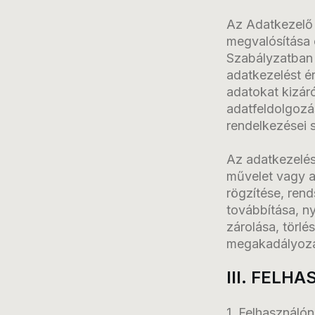
Az Adatkezelő j
megvalósítása 
Szabályzatban 
adatkezelést é
adatokat kizáró
adatfeldolgozá
rendelkezései s
Az adatkezelés
művelet vagy a
rögzítése, rend
továbbítása, n
zárolása, törl
megakadályoz
III. FELH
1. Felhasználón