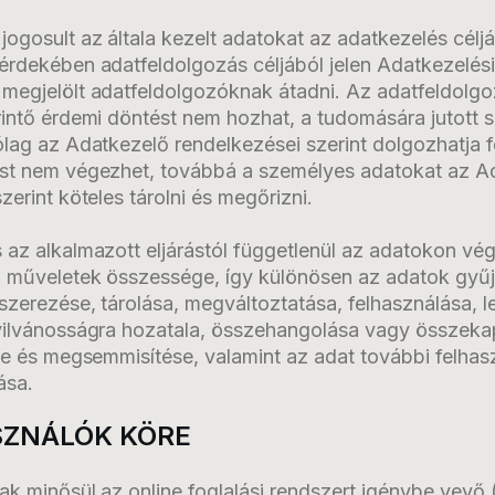
ogosult az általa kezelt adatokat az adatkezelés célj
érdekében adatfeldolgozás céljából jelen Adatkezelési
megjelölt adatfeldolgozóknak átadni. Az adatfeldolg
rintő érdemi döntést nem hozhat, a tudomására jutott 
lag az Adatkezelő rendelkezései szerint dolgozhatja fel
st nem végezhet, továbbá a személyes adatokat az A
zerint köteles tárolni és megőrizni.
 az alkalmazott eljárástól függetlenül az adatokon vé
 műveletek összessége, így különösen az adatok gyűjté
szerezése, tárolása, megváltoztatása, felhasználása, 
yilvánosságra hozatala, összehangolása vagy összeka
ése és megsemmisítése, valamint az adat további felha
ása.
ASZNÁLÓK KÖRE
ak minősül az online foglalási rendszert igénybe vevő 