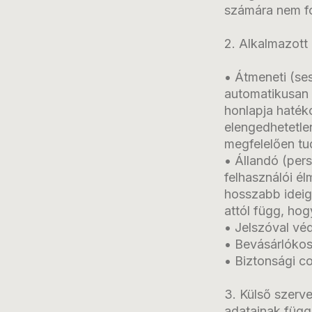
számára nem fo
2. Alkalmazott
• Átmeneti (ses
automatikusan 
honlapja haték
elengedhetetle
megfelelően tu
• Állandó (pers
felhasználói él
hosszabb ideig
attól függ, hog
• Jelszóval vé
• Bevásárlóko
• Biztonsági c
3. Külső szerve
adatainak függ