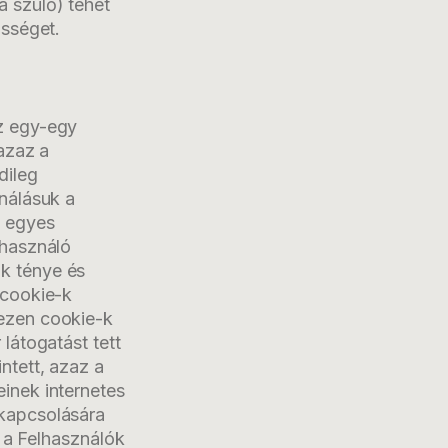
a szülő) tehet
ősséget.
az egy-egy
 azaz a
dileg
ználásuk a
k egyes
lhasználó
k ténye és
 cookie-k
 ezen cookie-k
 látogatást tett
ntett, azaz a
einek internetes
ikapcsolására
n a Felhasználók