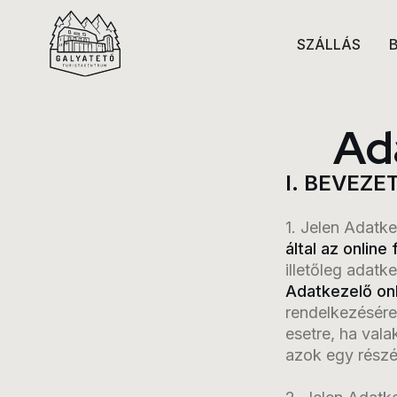
SZÁLLÁS
Ad
I. BEVEZE
1. Jelen Adatke
által az online
illetőleg adatk
Adatkezelő onl
rendelkezésére
esetre, ha val
azok egy részé