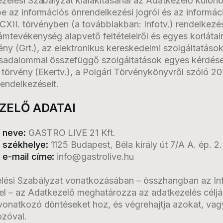
zelési Szabályzat kialakításánál az Adatkezelő különös
be az információs önrendelkezési jogról és az informá
 CXII. törvényben (a továbbiakban: Infotv.) rendelkezé
mtevékenység alapvető feltételeiről és egyes korlátai
vény (Grt.), az elektronikus kereskedelmi szolgáltatások
rsadalommal összefüggő szolgáltatások egyes kérdései
. törvény (Ekertv.), a Polgári Törvénykönyvről szóló 201
rendelkezéseit.
EZELŐ ADATAI
 neve:
GASTRO LIVE 21 Kft.
 székhelye:
1125 Budapest, Béla király út 7/A A. ép. 2. 
 e-mail címe:
info@gastrolive.hu
lési Szabályzat vonatkozásában – összhangban az Inf
el – az Adatkezelő meghatározza az adatkezelés céljá
vonatkozó döntéseket hoz, és végrehajtja azokat, vagy
ozóval.