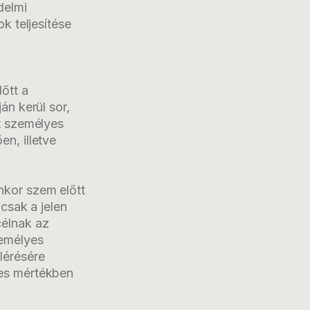
delmi
k teljesítése
őtt a
án kerül sor,
lt személyes
n, illetve
nkor szem előtt
 csak a jelen
célnak az
zemélyes
lérésére
ges mértékben