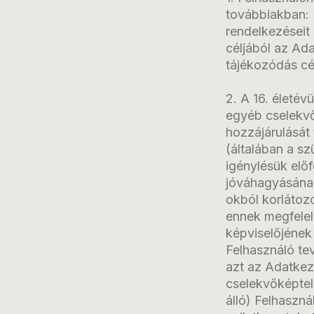
továbbiakban: 
rendelkezéseit
céljából az Ada
tájékozódás cél
2. A 16. életév
egyéb cselekvő
hozzájárulását
(általában a s
igénylésük elő
jóváhagyásának
okból korlátoz
ennek megfelel
képviselőjének
Felhasználó tev
azt az Adatkez
cselekvőképtel
álló) Felhaszná