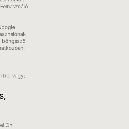
 Felhasználó
 Google
lhasználónak
bb böngésző
onatkozóan,
n be, vagy;
S,
vel Ön