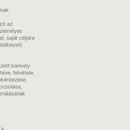
ának
ozó az
személyes
, saját céljára
datkezelő
gzett bármely
se, felvétele,
lekérdezése,
pcsolása,
sználásának
(a